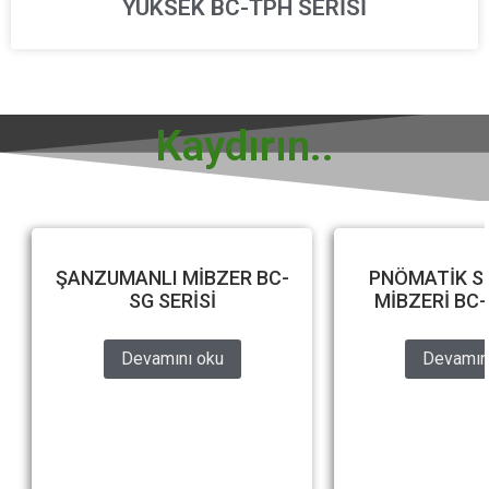
YÜKSEK BC-TPH SERİSİ
Kaydırın..
ŞANZUMANLI MİBZER BC-
PNÖMATİK S
SG SERİSİ
MİBZERİ BC-
Devamını oku
Devamın