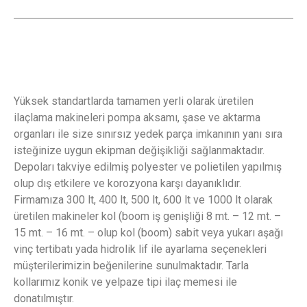
Yüksek standartlarda tamamen yerli olarak üretilen
ilaçlama makineleri pompa aksamı, şase ve aktarma
organları ile size sınırsız yedek parça imkanının yanı sıra
isteğinize uygun ekipman değişikliği sağlanmaktadır.
Depoları takviye edilmiş polyester ve polietilen yapılmış
olup dış etkilere ve korozyona karşı dayanıklıdır.
Firmamıza 300 lt, 400 lt, 500 lt, 600 lt ve 1000 lt olarak
üretilen makineler kol (boom iş genişliği 8 mt. – 12 mt. –
15 mt. – 16 mt. – olup kol (boom) sabit veya yukarı aşağı
vinç tertibatı yada hidrolik lif ile ayarlama seçenekleri
müşterilerimizin beğenilerine sunulmaktadır. Tarla
kollarımız konik ve yelpaze tipi ilaç memesi ile
donatılmıştır.