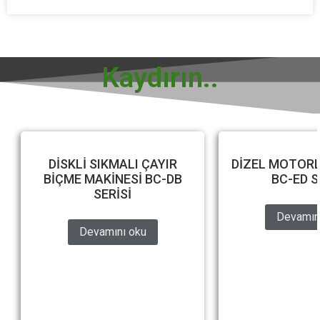
Kaydırın..
DİSKLİ SIKMALI ÇAYIR
DİZEL MOTOR
BİÇME MAKİNESİ BC-DB
BC-ED S
SERİSİ
Devamın
Devamını oku