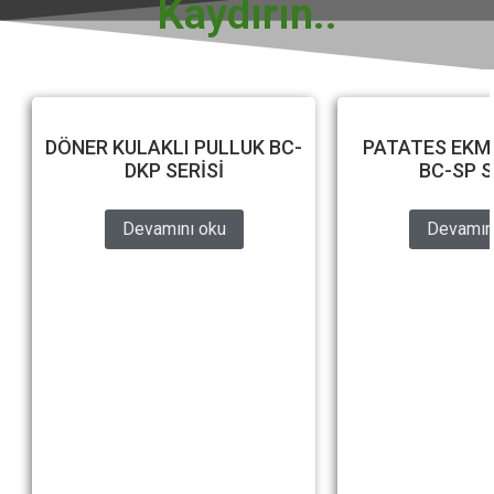
Kaydırın..
DÖNER KULAKLI PULLUK BC-
PATATES EKM
DKP SERİSİ
BC-SP S
Devamını oku
Devamın