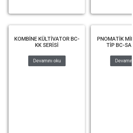
KOMBİNE KÜLTİVATOR BC-
PNOMATİK MİB
KK SERİSİ
TİP BC-SAD
Devamını oku
Devamın