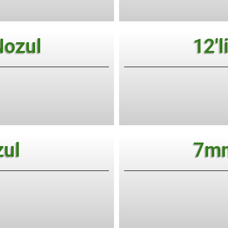
 Nozul
12'l
zul
7mm