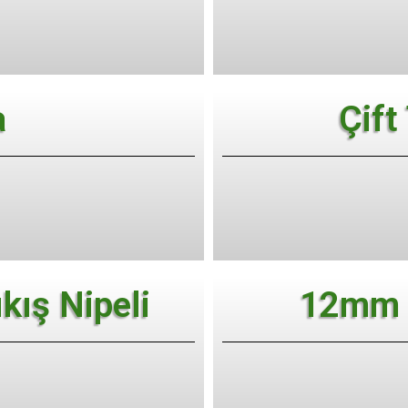
a
Çift
kış Nipeli
12mm 