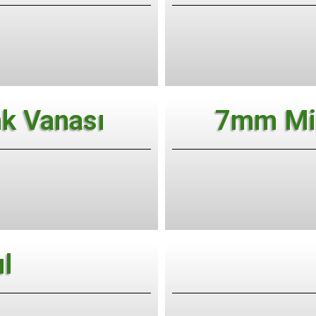
k Vanası
7mm Min
l