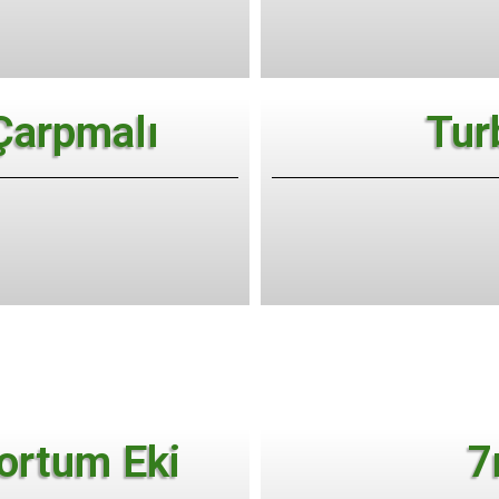
 Çarpmalı
Tur
ortum Eki
7